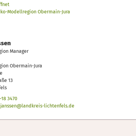
ffnet
Öko-Modellregion Obermain-Jura
ssen
gion Manager
gion Obermain-Jura
e
aße 13
fels
-18 3470
.janssen@landkreis-lichtenfels.de