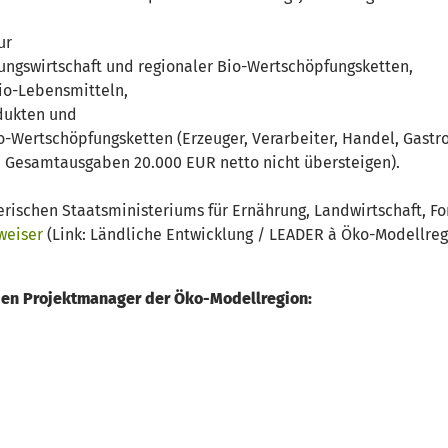
ur
ungswirtschaft und regionaler Bio-Wertschöpfungsketten,
Bio-Lebensmitteln,
odukten und
io-Wertschöpfungsketten (Erzeuger, Verarbeiter, Handel, Gastr
ge Gesamtausgaben 20.000 EUR netto nicht übersteigen).
rischen Staatsministeriums für Ernährung, Landwirtschaft, Fo
weiser
(Link: Ländliche Entwicklung / LEADER à Öko-Modellreg
 den Projektmanager der Öko-Modellregion: