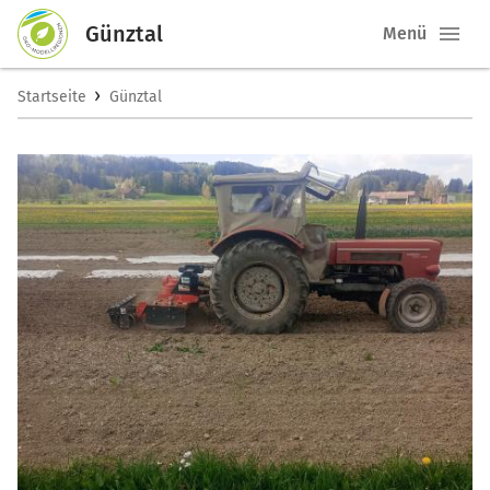
Günztal
Menü
›
Startseite
Günztal