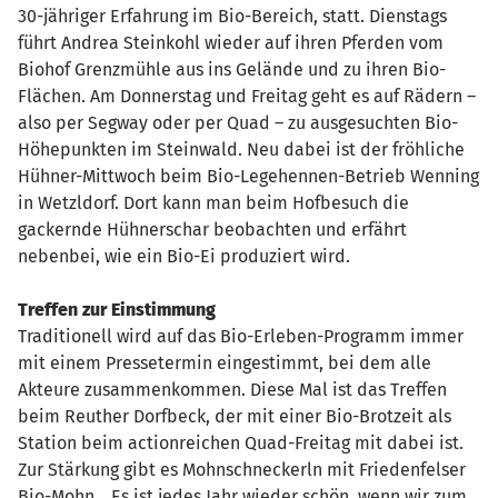
30-jähriger Erfahrung im Bio-Bereich, statt. Dienstags
führt Andrea Steinkohl wieder auf ihren Pferden vom
Biohof Grenzmühle aus ins Gelände und zu ihren Bio-
Flächen. Am Donnerstag und Freitag geht es auf Rädern –
also per Segway oder per Quad – zu ausgesuchten Bio-
Höhepunkten im Steinwald. Neu dabei ist der fröhliche
Hühner-Mittwoch beim Bio-Legehennen-Betrieb Wenning
in Wetzldorf. Dort kann man beim Hofbesuch die
gackernde Hühnerschar beobachten und erfährt
nebenbei, wie ein Bio-Ei produziert wird.
Treffen zur Einstimmung
Traditionell wird auf das Bio-Erleben-Programm immer
mit einem Pressetermin eingestimmt, bei dem alle
Akteure zusammenkommen. Diese Mal ist das Treffen
beim Reuther Dorfbeck, der mit einer Bio-Brotzeit als
Station beim actionreichen Quad-Freitag mit dabei ist.
Zur Stärkung gibt es Mohnschneckerln mit Friedenfelser
Bio-Mohn. „Es ist jedes Jahr wieder schön, wenn wir zum