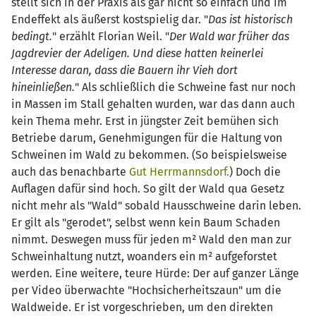
stellt sich in der Praxis als gar nicht so einfach und im
Endeffekt als äußerst kostspielig dar. "
Das ist historisch
bedingt.
" erzählt Florian Weil. "
Der Wald war früher das
Jagdrevier der Adeligen. Und diese hatten keinerlei
Interesse daran, dass die Bauern ihr Vieh dort
hineinließen.
" Als schließlich die Schweine fast nur noch
in Massen im Stall gehalten wurden, war das dann auch
kein Thema mehr. Erst in jüngster Zeit bemühen sich
Betriebe darum, Genehmigungen für die Haltung von
Schweinen im Wald zu bekommen. (So beispielsweise
auch das benachbarte
Gut Herrmannsdorf.
) Doch die
Auflagen dafür sind hoch. So gilt der Wald qua Gesetz
nicht mehr als "Wald" sobald Hausschweine darin leben.
Er gilt als "gerodet", selbst wenn kein Baum Schaden
nimmt. Deswegen muss für jeden m² Wald den man zur
Schweinhaltung nutzt, woanders ein m² aufgeforstet
werden. Eine weitere, teure Hürde: Der auf ganzer Länge
per Video überwachte "Hochsicherheitszaun" um die
Waldweide. Er ist vorgeschrieben, um den direkten