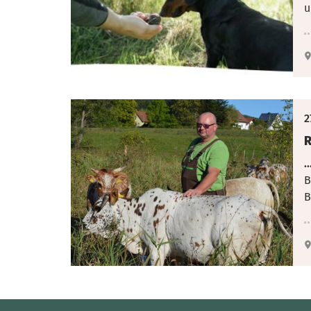
u
2
R
.
B
B