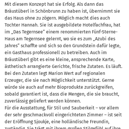
Mit diesem Konzept hat sie Erfolg. Als dann das
Bräustüberl in Schönbrunn zu haben ist, übernimmt sie
das Haus ohne zu zögern. Möglich macht dies auch
Tochter Hannah. Sie ist ausgebildete Hotelfachfrau, hat
im „Das Tegernsee“ einem renommierten Fünf-Sterne-
Haus am Tegernsee gelernt, wo sie es zum „Azubi des
Jahres“ schaffte und sich so den Grundstein dafür legte,
ein Gasthaus professionell zu betreiben. Auch im
Bräustüberl gibt es eine kleine, ansprechende Karte,
ästhetisch arrangierte Gerichte, frische Zutaten. Es läuft.
Bei den Zutaten legt Marion Wert auf regionalen
Erzeuger, die sie nach Möglichkeit unterstützt. Gerne
würde sie auch auf mehr Bioprodukte zurückgreifen,
sobald garantiert ist, dass die Mengen, die sie braucht,
zuverlässig geliefert werden können.
Für die Ausstattung, für Stil und Sauberkeit – vor allem
der sehr geschmackvoll eingerichteten Zimmer – ist seit
der Eröffnung Sjoukje, eine holländische Freundin,
zuständig. Sie trägt mit ihrem großen Stilgefühl auf ihre