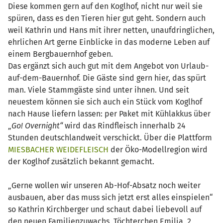
Diese kommen gern auf den Koglhof, nicht nur weil sie
spüren, dass es den Tieren hier gut geht. Sondern auch
weil Kathrin und Hans mit ihrer netten, unaufdringlichen,
ehrlichen Art gerne Einblicke in das moderne Leben auf
einem Bergbauernhof geben.
Das ergänzt sich auch gut mit dem Angebot von Urlaub-
auf-dem-Bauernhof. Die Gäste sind gern hier, das spürt
man. Viele Stammgäste sind unter ihnen. Und seit
neuestem können sie sich auch ein Stück vom Koglhof
nach Hause liefern lassen: per Paket mit Kühlakkus über
„
Go! Overnight“
wird das Rindfleisch innerhalb 24
Stunden deutschlandweit verschickt. Über die Plattform
MIESBACHER WEIDEFLEISCH
der Öko-Modellregion wird
der Koglhof zusätzlich bekannt gemacht.
„Gerne wollen wir unseren Ab-Hof-Absatz noch weiter
ausbauen, aber das muss sich jetzt erst alles einspielen“
so Kathrin Kirchberger und schaut dabei liebevoll auf
den neuen Familienzuwachs, Töchterchen Emilia, 2