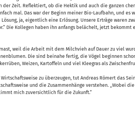
in der Zeit. Reflektiert, ob die Hektik und auch die ganzen ch
 einfach mal. Das war der Beginn meiner Bio-Laufbahn, und es 
 Lösung, ja, eigentlich eine Erlösung. Unsere Erträge waren zw
r.“ Die Kollegen haben ihn anfangs belächelt, jetzt bekommt 
mast, weil die Arbeit mit dem Milchvieh auf Dauer zu viel wur
nenblumen. Die sind beinahe fertig, die Vögel beginnen scho
rrüben, Weizen, Kartoffeln und viel Kleegras als Zwischenfruc
Wirtschaftsweise zu überzeugen, tut Andreas Römert das Seini
tschaftsweise und die Zusammenhänge verstehen. „Wobei die j
stimmt mich zuversichtlich für die Zukunft.“