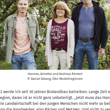
Hannes, Annette und Andreas Römert
© Daniel Delang, Öko-Modellregionen
 werde ich seit 30 Jahren Biolandbau betreiben. Lange Zeit war
egion, daran ist er nicht ganz unbeteiligt. „Jetzt muss das Ha
e Landwirtschaft bei den jungen Menschen nicht mehr so belieb
ann die Handwerker, also Bäcker und Metzger. Und nicht zu ve