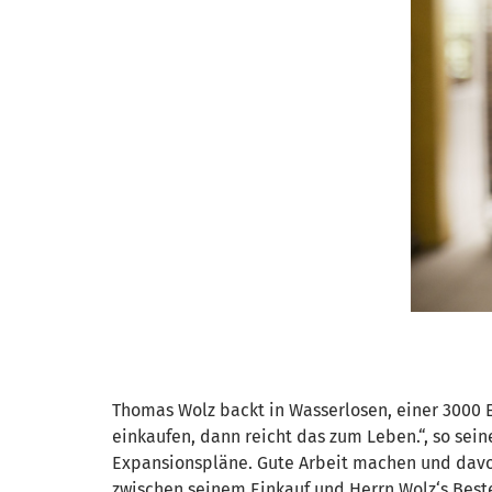
Thomas Wolz backt in Wasserlosen, einer 3000 
einkaufen, dann reicht das zum Leben.“, so se
Expansionspläne. Gute Arbeit machen und davo
zwischen seinem Einkauf und Herrn Wolz‘s Besteh