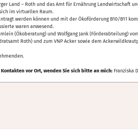
rger Land – Roth und das Amt für Ernährung Landwirtschaft u
ich im virtuellen Raum.
ntragt werden können und mit der Ökoförderung B10/B11 komb
ssierte waren anwesend.
mlein (Ökoberatung) und Wolfgang Jank (Förderabteilung) vo
ratsamt Roth) und zum VNP Acker sowie dem Ackerwildkrautpr
lnehmenden.
 Kontakten vor Ort, wenden Sie sich bitte an mich:
Franziska D