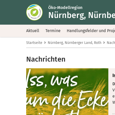
Öko-Modellregion
Nürnberg, Nürnbe
Aktuell
Termine
Handlungsfelder und Proj
›
›
Startseite
Nürnberg, Nürnberger Land, Roth
Nach
Nachrichten
I
D
V
e
W