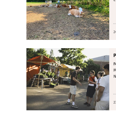
2
P
F
M
N
2