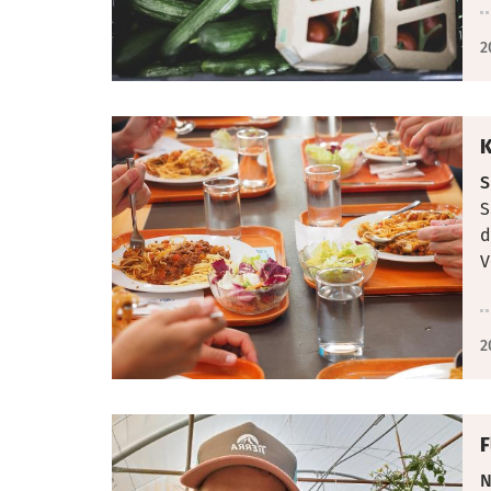
2
K
S
S
d
V
2
F
N