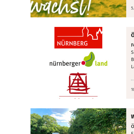
5
Ö
F
S
B
L
1
W
Ö
E