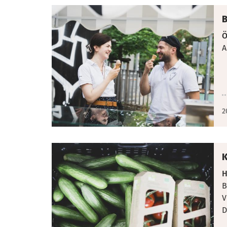
B
Ö
A
2
K
H
B
V
D