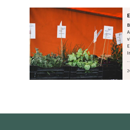
E
B
A
v
E
I
2