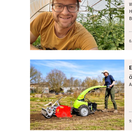
W
H
B
6
E
Ö
A
9