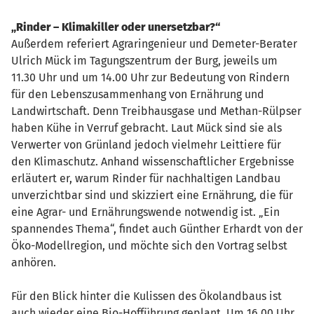
„Rinder – Klimakiller oder unersetzbar?“
Außerdem referiert Agraringenieur und Demeter-Berater
Ulrich Mück im Tagungszentrum der Burg, jeweils um
11.30 Uhr und um 14.00 Uhr zur Bedeutung von Rindern
für den Lebenszusammenhang von Ernährung und
Landwirtschaft. Denn Treibhausgase und Methan-Rülpser
haben Kühe in Verruf gebracht. Laut Mück sind sie als
Verwerter von Grünland jedoch vielmehr Leittiere für
den Klimaschutz. Anhand wissenschaftlicher Ergebnisse
erläutert er, warum Rinder für nachhaltigen Landbau
unverzichtbar sind und skizziert eine Ernährung, die für
eine Agrar- und Ernährungswende notwendig ist. „Ein
spannendes Thema“, findet auch Günther Erhardt von der
Öko-Modellregion, und möchte sich den Vortrag selbst
anhören.
Für den Blick hinter die Kulissen des Ökolandbaus ist
auch wieder eine Bio-Hofführung geplant. Um 16.00 Uhr