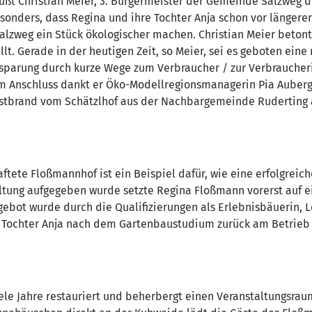
ßt Christian Meier, 3. Bürgermeister der Gemeinde Salzweg 
sonders, dass Regina und ihre Tochter Anja schon vor längere
alzweg ein Stück ökologischer machen. Christian Meier betont
lt. Gerade in der heutigen Zeit, so Meier, sei es geboten ein
insparung durch kurze Wege zum Verbraucher / zur Verbraucher
 Im Anschluss dankt er Öko-Modellregionsmanagerin Pia Auberge
stbrand vom Schätzlhof aus der Nachbargemeinde Ruderting a
ftete Floßmannhof ist ein Beispiel dafür, wie eine erfolgreich
ung aufgegeben wurde setzte Regina Floßmann vorerst auf ein
ebot wurde durch die Qualifizierungen als Erlebnisbäuerin, 
st Tochter Anja nach dem Gartenbaustudium zurück am Betrie
ele Jahre restauriert und beherbergt einen Veranstaltungsraum