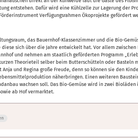
unahäuschen direkt an der Kuhweide lädt die Gäste des Floßm
tung entstehen. Dafür wird eine Kühlzelle zur Lagerung der Pr
Förderinstrument Verfügungsrahmen Ökoprojekte gefördert w
altungsraum, das Bauernhof-Klassenzimmer und die Bio-Gemüse
 diese sich über die Jahre entwickelt hat. Vor allem zwischen
nnhof und nehmen am staatlich geförderten Programm „Erlebn
kurzen Theorieteil selber beim Butterschütteln oder Basteln
 Anja und Regina große Freude, denn so können sie den Kinder
bensmittelproduktion näherbringen. Einen weiteren Baustein
ndanbau wachsen soll. Das Bio-Gemüse wird in zwei Bioläden 
sowie ab Hof vermarktet.
en