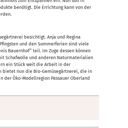
annhofs zum Entspannen ein. Nun soll in
odukte benötigt. Die Errichtung kann von der
erden.
gärtnerei besichtigt. Anja und Regina
 Pfingsten und den Sommerferien sind viele
is Bauernhof“ teil. Im Zuge dessen können
 mit Schafwolle und anderen Naturmaterialien
n ein Stück weit die Arbeit in der
 bietet nun die Bio-Gemüsegärtnerei, die in
in der Öko-Modellregion Passauer Oberland