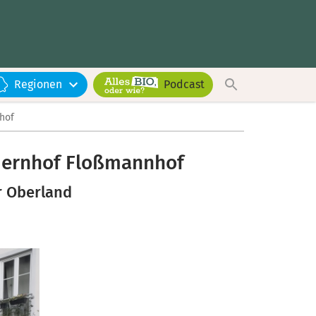
Regionen
Podcast
hof
uernhof Floßmannhof
r Oberland