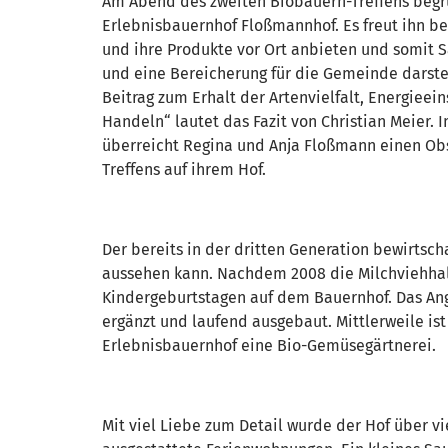
Am Abend des zweiten Biobauern-Treffens begrü
Erlebnisbauernhof Floßmannhof. Es freut ihn be
und ihre Produkte vor Ort anbieten und somit S
und eine Bereicherung für die Gemeinde darstel
Beitrag zum Erhalt der Artenvielfalt, Energiee
Handeln“ lautet das Fazit von Christian Meier.
überreicht Regina und Anja Floßmann einen Ob
Treffens auf ihrem Hof.
Der bereits in der dritten Generation bewirtscha
aussehen kann. Nachdem 2008 die Milchviehhalt
Kindergeburtstagen auf dem Bauernhof. Das Ang
ergänzt und laufend ausgebaut. Mittlerweile i
Erlebnisbauernhof eine Bio-Gemüsegärtnerei.
Mit viel Liebe zum Detail wurde der Hof über vi