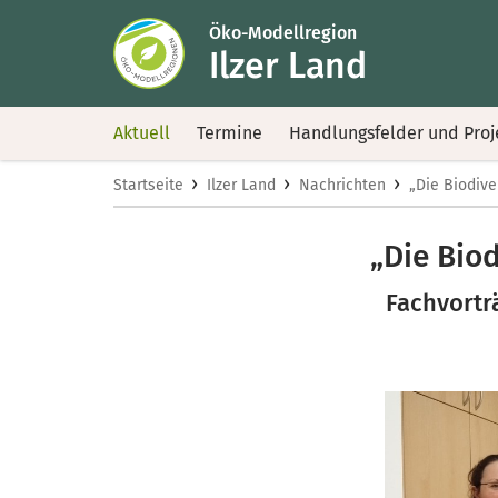
Öko-Modellregion
Ilzer Land
Aktuell
Termine
Handlungsfelder und Proj
›
›
›
Startseite
Ilzer Land
Nachrichten
„Die Biodive
„Die Bio
Fachvortr