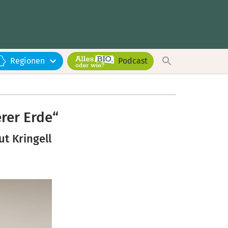
Regionen
Podcast
rer Erde“
t Kringell