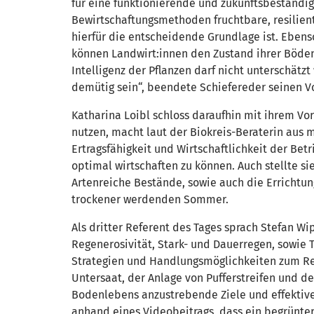
für eine funktionierende und zukunftsbeständige
Bewirtschaftungsmethoden fruchtbare, resilien
hierfür die entscheidende Grundlage ist. Ebenso
können Landwirt:innen den Zustand ihrer Böde
Intelligenz der Pflanzen darf nicht unterschätz
demütig sein“, beendete Schiefereder seinen Vo
Katharina Loibl schloss daraufhin mit ihrem Vo
nutzen, macht laut der Biokreis-Beraterin aus m
Ertragsfähigkeit und Wirtschaftlichkeit der Bet
optimal wirtschaften zu können. Auch stellte s
Artenreiche Bestände, sowie auch die Errichtun
trockener werdenden Sommer.
Als dritter Referent des Tages sprach Stefan W
Regenerosivität, Stark- und Dauerregen, sowie 
Strategien und Handlungsmöglichkeiten zum Rege
Untersaat, der Anlage von Pufferstreifen und 
Bodenlebens anzustrebende Ziele und effektiv
anhand eines Videobeitrags, dass ein begrünte