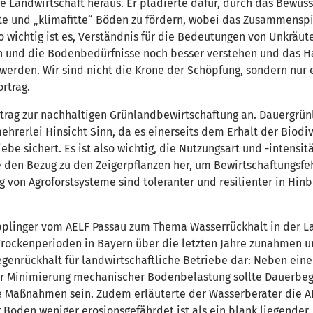
 Landwirtschaft heraus. Er plädierte dafür, durch das Bewusst
te und „klimafitte“ Böden zu fördern, wobei das Zusammenspi
 wichtig ist es, Verständnis für die Bedeutungen von Unkräute
n und die Bodenbedürfnisse noch besser verstehen und das H
t werden. Wir sind nicht die Krone der Schöpfung, sondern nur
rtrag.
rtrag zur nachhaltigen Grünlandbewirtschaftung an. Dauergrün
ehrerlei Hinsicht Sinn, da es einerseits dem Erhalt der Biodi
riebe sichert. Es ist also wichtig, die Nutzungsart und -intens
ie den Bezug zu den Zeigerpflanzen her, um Bewirtschaftungsfe
g von Agroforstsysteme sind toleranter und resilienter in Hi
ipplinger vom AELF Passau zum Thema Wasserrückhalt in der Lan
Trockenperioden in Bayern über die letzten Jahre zunahmen und
nrückhalt für landwirtschaftliche Betriebe dar: Neben einer 
der Minimierung mechanischer Bodenbelastung sollte Dauerbeg
e Maßnahmen sein. Zudem erläuterte der Wasserberater die A
r Boden weniger erosionsgefährdet ist als ein blank liegende