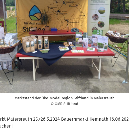
Marktstand der Öko-Modellregion Stiftland in Maiersreuth
© ÖMR Stiftland
kt Maiersreuth 25.+26.5.2024 Bauernmarkt Kemnath 16.06.2024
uchen!