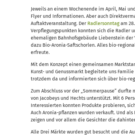
Jeweils an einem Wochenende im April, Mai und 
Flyer und Informationen. Aber auch Direktverma
Auftaktveranstaltung. Der
Radlersonntag
am 28.
Verpflegungspunkten konnten sich die Radler u
ehemaligen Bahnhofsgebäude Liebenstein der V
dazu Bio-Aronia-Saftschorlen. Alles bio-regiona
erfreute.
Mit dem Konzept einen gemeinsamen Marktstand 
Kunst- und Genussmarkt begleitete uns Familie 
trotzdem da und informierten sich über bio-re
Zum Abschluss vor der „Sommerpause“ durfte na
von Jacobeys und Hechts unterstützt. Mit 6 Per
Interessierten konnten Produkte probieren, sic
Auch Aronia-pflanzen wurden verkauft. Und als P
zeigen und vor allem die Gesichter die dahinter
Alle Drei Märkte wurden gut besucht und die Aus