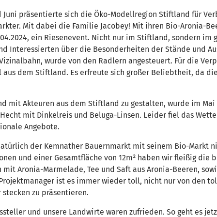
Juni präsentierte sich die Öko-Modellregion Stiftland für Ve
rkter. Mit dabei die Familie Jacobey! Mit ihren Bio-Aronia-B
04.2024, ein Riesenevent. Nicht nur im Stiftland, sondern im
nd Interessierten über die Besonderheiten der Stände und Au
izinalbahn, wurde von den Radlern angesteuert. Für die Ver
l aus dem Stiftland. Es erfreute sich großer Beliebtheit, da 
mit Akteuren aus dem Stiftland zu gestalten, wurde im Mai 
Hecht mit Dinkelreis und Beluga-Linsen. Leider fiel das Wette
gionale Angebote.
türlich der Kemnather Bauernmarkt mit seinem Bio-Markt nich
sonen und einer Gesamtfläche von 12m² haben wir fleißig die 
h mit Aronia-Marmelade, Tee und Saft aus Aronia-Beeren, sowi
rojektmanager ist es immer wieder toll, nicht nur von den tol
 stecken zu präsentieren.
steller und unsere Landwirte waren zufrieden. So geht es jet