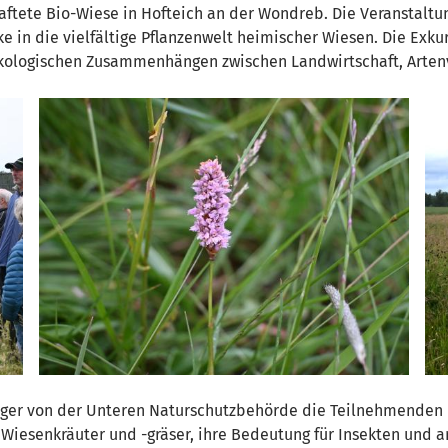
aftete Bio-Wiese in Hofteich an der Wondreb. Die Veranstalt
 in die vielfältige Pflanzenwelt heimischer Wiesen. Die Exku
kologischen Zusammenhängen zwischen Landwirtschaft, Artenv
nger von der Unteren Naturschutzbehörde die Teilnehmenden ü
Wiesenkräuter und -gräser, ihre Bedeutung für Insekten und a