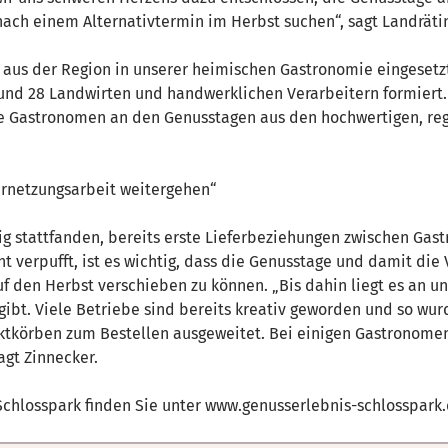
nach einem Alternativtermin im Herbst suchen“, sagt Landrätin
el aus der Region in unserer heimischen Gastronomie eingeset
und 28 Landwirten und handwerklichen Verarbeitern formiert
die Gastronomen an den Genusstagen aus den hochwertigen, r
ernetzungsarbeit weitergehen“
alig stattfanden, bereits erste Lieferbeziehungen zwischen G
ht verpufft, ist es wichtig, dass die Genusstage und damit di
f den Herbst verschieben zu können. „Bis dahin liegt es an un
g gibt. Viele Betriebe sind bereits kreativ geworden und so 
tkörben zum Bestellen ausgeweitet. Bei einigen Gastronomen
agt Zinnecker.
chlosspark finden Sie unter www.genusserlebnis-schlosspark.