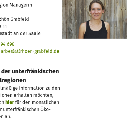
gion Managerin
Rhön Grabfeld
e 11
stadt an der Saale
 94 698
.arbes(at)rhoen-grabfeld.de
 der unterfränkischen
lregionen
lmäßige Information zu den
ionen erhalten möchten,
ich
hier
für den monatlichen
r unterfränkischen Öko-
n an.