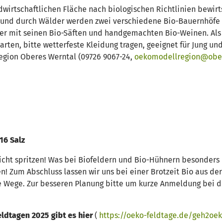
irtschaftlichen Fläche nach biologischen Richtlinien bewirts
 und durch Wälder werden zwei verschiedene Bio-Bauernhöfe 
r mit seinen Bio-Säften und handgemachten Bio-Weinen. Als 
ten, bitte wetterfeste Kleidung tragen, geeignet für Jung un
egion Oberes Werntal (09726 9067-24,
oekomodellregion@ober
16 Salz
nicht spritzen! Was bei Biofeldern und Bio-Hühnern besonders 
 Zum Abschluss lassen wir uns bei einer Brotzeit Bio aus der
te Wege. Zur besseren Planung bitte um kurze Anmeldung bei 
ldtagen 2025 gibt es hier
(
https://oeko-feldtage.de/geh2oe