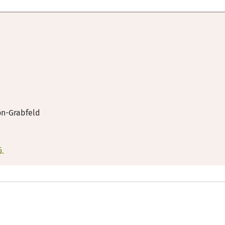
ön-Grabfeld
ü.