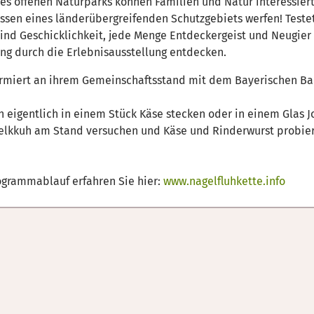
s offenen Naturparks können Familien und Natur interessierte
lissen eines länderübergreifenden Schutzgebiets werfen! Tes
ind Geschicklichkeit, jede Menge Entdeckergeist und Neugier 
rung durch die Erlebnisausstellung entdecken.
ormiert an ihrem Gemeinschaftsstand mit dem Bayerischen
ch eigentlich in einem Stück Käse stecken oder in einem Glas J
elkkuh am Stand versuchen und Käse und Rinderwurst probie
ogrammablauf erfahren Sie hier:
www.nagelfluhkette.info