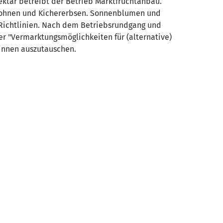
Hektar betreibt der Betrieb Marktfruchtanbau.
abohnen und Kichererbsen. Sonnenblumen und
d-Richtlinien. Nach dem Betriebsrundgang und
er "Vermarktungsmöglichkeiten für (alternative)
-innen auszutauschen.