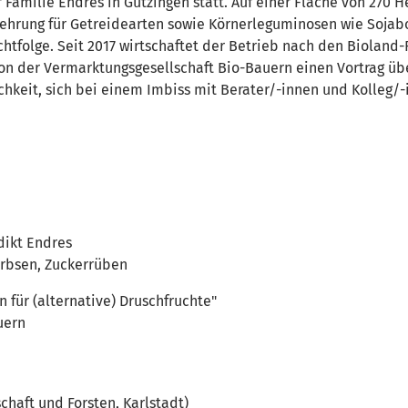
r Familie Endres in Gützingen statt. Auf einer Fläche von 270 
rmehrung für Getreidearten sowie Körnerleguminosen wie Soj
chtfolge. Seit 2017 wirtschaftet der Betrieb nach den Biolan
von der Vermarktungsgesellschaft Bio-Bauern einen Vortrag üb
ichkeit, sich bei einem Imbiss mit Berater/-innen und Kolleg/
dikt Endres
erbsen, Zuckerrüben
 für (alternative) Druschfruchte"
uern
haft und Forsten, Karlstadt)