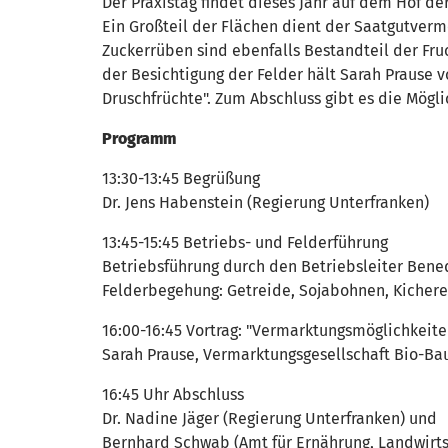
Der Praxistag findet dieses Jahr auf dem Hof de
Ein Großteil der Flächen dient der Saatgutve
Zuckerrüben sind ebenfalls Bestandteil der Fru
der Besichtigung der Felder hält Sarah Prause 
Druschfrüchte". Zum Abschluss gibt es die Mögl
Programm
13:30-13:45 Begrüßung
Dr. Jens Habenstein (Regierung Unterfranken)
13:45-15:45 Betriebs- und Felderführung
Betriebsführung durch den Betriebsleiter Bene
Felderbegehung: Getreide, Sojabohnen, Kicher
16:00-16:45 Vortrag: "Vermarktungsmöglichkeiten
Sarah Prause, Vermarktungsgesellschaft Bio-Ba
16:45 Uhr Abschluss
Dr. Nadine Jäger (Regierung Unterfranken) und
Bernhard Schwab (Amt für Ernährung, Landwirtsc