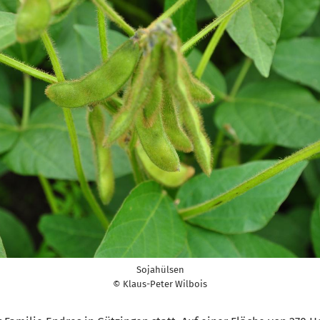
Sojahülsen
© Klaus-Peter Wilbois