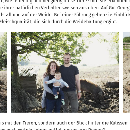
t, wie lebendig und neugierig diese Tiere sind. Sie erkunden
e ihrer natürlichen Verhaltensweisen ausleben. Auf Gut Georg
dstall und auf der Weide. Bei einer Führung geben sie Einblick
leischqualität, die sich durch die Weidehaltung ergibt.
is mit den Tieren, sondern auch der Blick hinter die Kulissen
ng hochwertige Lebensmittel aus unserer Region?