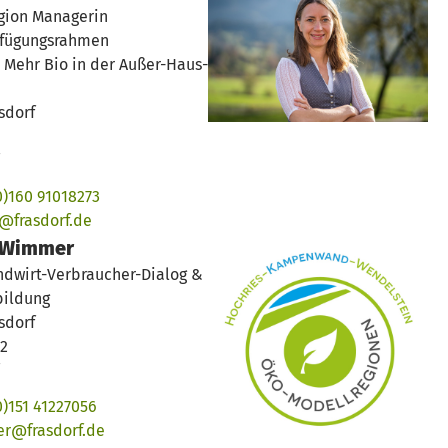
gion Managerin
rfügungsrahmen
, Mehr Bio in der Außer-Haus-
sdorf
0)160 91018273
@frasdorf.de
 Wimmer
dwirt-Verbraucher-Dialog &
bildung
sdorf
32
0)151 41227056
r@frasdorf.de