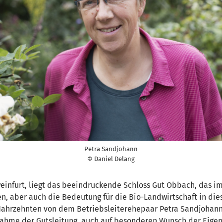
Petra Sandjohann
© Daniel Delang
nfurt, liegt das beeindruckende Schloss Gut Obbach, das im B
, aber auch die Bedeutung für die Bio-Landwirtschaft in diese
 Jahrzehnten von dem Betriebsleiterehepaar Petra Sandjohann
nahme der Gutsleitung, auch auf besonderen Wunsch der Eige