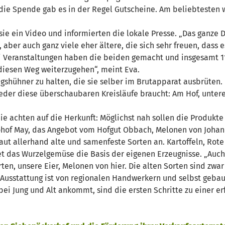
die Spende gab es in der Regel Gutscheine. Am beliebtesten w
ie ein Video und informierten die lokale Presse. „Das ganze
aber auch ganz viele eher ältere, die sich sehr freuen, dass e
ei Veranstaltungen haben die beiden gemacht und insgesamt 1
diesen Weg weiterzugehen“, meint Eva.
gshühner zu halten, die sie selber im Brutapparat ausbrüten
wieder diese überschaubaren Kreisläufe braucht: Am Hof, unter
ie achten auf die Herkunft: Möglichst nah sollen die Produk
ohof May, das Angebot vom Hofgut Obbach, Melonen von Johann
aut allerhand alte und samenfeste Sorten an. Kartoffeln, Rot
t das Wurzelgemüse die Basis der eigenen Erzeugnisse. „Auc
ten, unsere Eier, Melonen von hier. Die alten Sorten sind zwar
ie Ausstattung ist von regionalen Handwerkern und selbst gebau
bei Jung und Alt ankommt, sind die ersten Schritte zu einer 