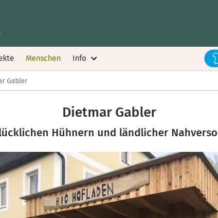
.
ekte
Menschen
Info
ar Gabler
Dietmar Gabler
lücklichen Hühnern und ländlicher Nahvers