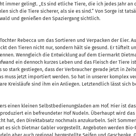
ht immer gelingt. „Es sind etliche Tiere, die ich jedes Jahr a
n sich die Tiere sicherer, als sie es sind.“ Von Sorge ist tat
lwald und genießen den Spaziergang sichtlich.
Tochter Rebecca um das Sortieren und Verpacken der Eier. Au
ckt den Tieren nicht nur, sondern hält sie gesund. Er tüftelt u
hennen. Wenngleich die Entwicklung auf dem Eiermarkt Dietm
wand ein dennoch kurzes Leben und das Fleisch der Tiere ist 
 so stark gestiegen, dass der Verbraucher gerade jetzt in Zeiten
s muss jetzt importiert werden. So hat in unserer komplex vern
 Kreisläufe sind ihm ein Anliegen. Letztendlich lässt sich b
rs einen kleinen Selbstbedienungsladen am Hof. Hier ist das
n produziert ein befreundeter Hof Nudeln. Überhaupt wird das
racht hat, den Direktabsatz nochmals anzukurbeln. Seit Sommer
at es sich Dietmar Gabler vorgestellt. Angeboten werden Bio
Nudeln aber auch regional hergestellte Seifen und Geschenke.