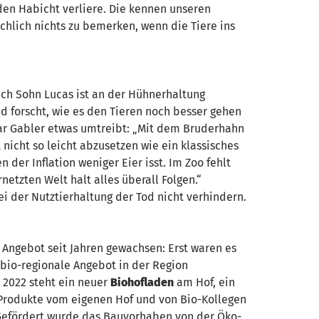
n den Habicht verliere. Die kennen unseren
sächlich nichts zu bemerken, wenn die Tiere ins
ch Sohn Lucas ist an der Hühnerhaltung
nd forscht, wie es den Tieren noch besser gehen
ar Gabler etwas umtreibt: „Mit dem Bruderhahn
nicht so leicht abzusetzen wie ein klassisches
 der Inflation weniger Eier isst. Im Zoo fehlt
etzten Welt halt alles überall Folgen.“
ei der Nutztierhaltung der Tod nicht verhindern.
 Angebot seit Jahren gewachsen: Erst waren es
 bio-regionale Angebot in der Region
 2022 steht ein neuer
Biohofladen
am Hof, ein
-Produkte vom eigenen Hof und von Bio-Kollegen
 Gefördert wurde das Bauvorhaben von der Öko-