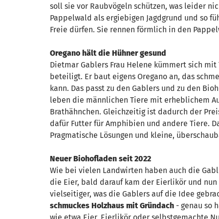
soll sie vor Raubvögeln schützen, was leider nic
Pappelwald als ergiebigen Jagdgrund und so fühle
Freie dürfen. Sie rennen förmlich in den Pappe
Oregano hält die Hühner gesund
Dietmar Gablers Frau Helene kümmert sich mit 
beteiligt. Er baut eigens Oregano an, das schme
kann. Das passt zu den Gablers und zu den Bio
leben die männlichen Tiere mit erheblichem Auf
Brathähnchen. Gleichzeitig ist dadurch der Preis
dafür Futter für Amphibien und andere Tiere. Da
Pragmatische Lösungen und kleine, überschaubare
Neuer Biohofladen seit 2022
Wie bei vielen Landwirten haben auch die Gable
die Eier, bald darauf kam der Eierlikör und nu
vielseitiger, was die Gablers auf die Idee geb
schmuckes Holzhaus mit Gründach
- genau so h
wie etwa Eier, Eierlikör oder selbstgemachte 