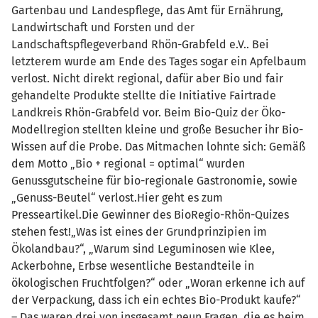
Gartenbau und Landespflege, das Amt für Ernährung,
Landwirtschaft und Forsten und der
Landschaftspflegeverband Rhön-Grabfeld e.V.. Bei
letzterem wurde am Ende des Tages sogar ein Apfelbaum
verlost. Nicht direkt regional, dafür aber Bio und fair
gehandelte Produkte stellte die Initiative Fairtrade
Landkreis Rhön-Grabfeld vor. Beim Bio-Quiz der Öko-
Modellregion stellten kleine und große Besucher ihr Bio-
Wissen auf die Probe. Das Mitmachen lohnte sich: Gemäß
dem Motto „Bio + regional = optimal“ wurden
Genussgutscheine für bio-regionale Gastronomie, sowie
„Genuss-Beutel“ verlost.Hier geht es zum
Presseartikel.Die Gewinner des BioRegio-Rhön-Quizes
stehen fest!„Was ist eines der Grundprinzipien im
Ökolandbau?“, „Warum sind Leguminosen wie Klee,
Ackerbohne, Erbse wesentliche Bestandteile in
ökologischen Fruchtfolgen?“ oder „Woran erkenne ich auf
der Verpackung, dass ich ein echtes Bio-Produkt kaufe?“
– Das waren drei von insgesamt neun Fragen, die es beim