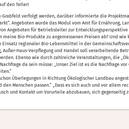
uf den Teller!
-Grabfeld verfolgt werden, darüber informierte die Projekt
arkt“. Angeboten wurde das Modul vom Amt für Ernährung, Lan
von Angeboten für Betriebsleiter zur Entwicklungsperspektiv
 meine Bio-Produkte zu angemessenen Preisen ab? Und wie ka
 Einsatz regionaler Bio-Lebensmittel in der Gemeinschaftsve
g, Außer-Haus-Verpflegung und Handel soll verarbeitende Betri
werden. Ebenso wie durch zahlreiche Veranstaltungen, die „Ö
Nachfrage da sein müsse: „Unser Ziel ist es die Nachfrage vor 
iten.“
r schon Überlegungen in Richtung Ökologischer Landbau anges
 den Menschen passen.“ „Dass es sich auch und vor allem rec
usch und Kontakt um Vorurteile abzubauen, sich gegenseitig 