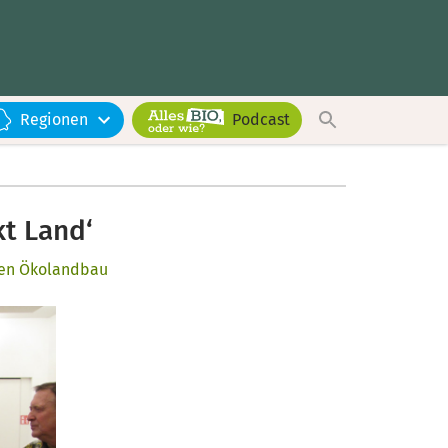
Regionen
Podcast
kt Land‘
ben Ökolandbau