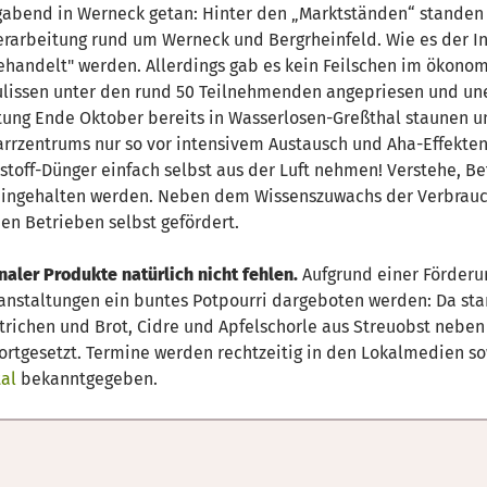
abend in Werneck getan: Hinter den „Marktständen“ standen
erarbeitung rund um Werneck und Bergrheinfeld. Wie es der In
gehandelt" werden. Allerdings gab es kein Feilschen im ökono
ulissen unter den rund 50 Teilnehmenden angepriesen und une
ng Ende Oktober bereits in Wasserlosen-Greßthal staunen und
rrzentrums nur so vor intensivem Austausch und Aha-Effekten
toff-Dünger einfach selbst aus der Luft nehmen! Verstehe, Bet
kleingehalten werden. Neben dem Wissenszuwachs der Verbrau
en Betrieben selbst gefördert.
aler Produkte natürlich nicht fehlen.
Aufgrund einer Förderu
anstaltungen ein buntes Potpourri dargeboten werden: Da st
ichen und Brot, Cidre und Apfelschorle aus Streuobst neben B
fortgesetzt. Termine werden rechtzeitig in den Lokalmedien s
al
bekanntgegeben.