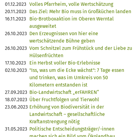
01.12.2023
Volles Pfarrheim, volle Wertschätzung
20.11.2023
Das Ziel: Mehr Bio muss in Großküchen landen
16.11.2023
Bio-Brotboxaktion im Oberen Werntal
ausgeweitet
26.10.2023
Den Erzeugnissen von hier eine
wertschätzende Bühne geben
26.10.2023
Vom Schnitzel zum Frühstück und der Liebe zu
Hülsenfrüchten
17.10.2023
Ein Herbst voller Bio-Erlebnisse
02.10.2023
"Iss, was um die Ecke wächst": 7 Tage essen
und trinken, was im Umkreis von 50
Kilometern entstanden ist
27.09.2023
Bio-Landwirtschaft „erFAHREN“
18.07.2023
Über Fruchtfolgen und Tierwohl
23.06.2023
Erhöhung von Biodiversität in der
Landwirtschaft – gesellschaftliche
Kraftanstrengung nötig
31.05.2023
Politische Entscheidungsträger/-innen
machen sich ein Bild vom Ökolandbau