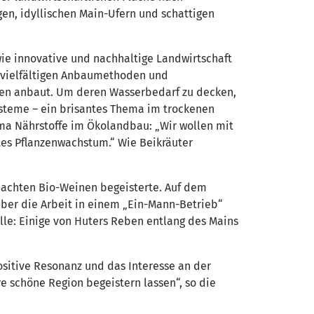
en, idyllischen Main-Ufern und schattigen
wie innovative und nachhaltige Landwirtschaft
e vielfältigen Anbaumethoden und
nen anbaut. Um deren Wasserbedarf zu decken,
steme – ein brisantes Thema im trockenen
ma Nährstoffe im Ökolandbau: „Wir wollen mit
tes Pflanzenwachstum.“ Wie Beikräuter
machten Bio-Weinen begeisterte. Auf dem
über die Arbeit in einem „Ein-Mann-Betrieb“
lle: Einige von Huters Reben entlang des Mains
ositive Resonanz und das Interesse an der
e schöne Region begeistern lassen“, so die