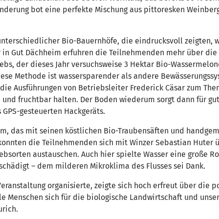
anderung bot eine perfekte Mischung aus pittoresken Weinberg
unterschiedlicher Bio-Bauernhöfe, die eindrucksvoll zeigten, 
äsar in Gut Dächheim erfuhren die Teilnehmenden mehr über di
ebs, der dieses Jahr versuchsweise 3 Hektar Bio-Wassermelo
Diese Methode ist wassersparender als andere Bewässerungssy
ie Ausführungen von Betriebsleiter Frederick Cäsar zum The
n und fruchtbar halten. Der Boden wiederum sorgt dann für gu
 GPS-gesteuerten Hackgeräts.
im, das mit seinen köstlichen Bio-Traubensäften und handge
 konnten die Teilnehmenden sich mit Winzer Sebastian Huter 
bsorten austauschen. Auch hier spielte Wasser eine große Ro
schädigt – dem milderen Mikroklima des Flusses sei Dank.
ranstaltung organisierte, zeigte sich hoch erfreut über die p
le Menschen sich für die biologische Landwirtschaft und unser
urich.