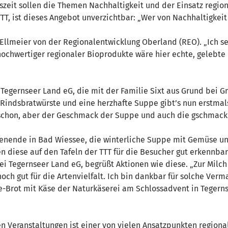
szeit sollen die Themen Nachhaltigkeit und der Einsatz regio
TTT, ist dieses Angebot unverzichtbar: „Wer von Nachhaltigkei
llmeier von der Regionalentwicklung Oberland (REO). „Ich se
ochwertiger regionaler Bioprodukte wäre hier echte, gelebte N
i Tegernseer Land eG, die mit der Familie Sixt aus Grund be
 Rindsbratwürste und eine herzhafte Suppe gibt’s nun erstm
schon, aber der Geschmack der Suppe und auch die gschmack
enende in Bad Wiessee, die winterliche Suppe mit Gemüse un
diese auf den Tafeln der TTT für die Besucher gut erkennbar
i Tegernseer Land eG, begrüßt Aktionen wie diese. „Zur Milch 
och gut für die Artenvielfalt. Ich bin dankbar für solche Ver
e-Brot mit Käse der Naturkäserei am Schlossadvent in Tegern
en Veranstaltungen ist einer von vielen Ansatzpunkten regiona