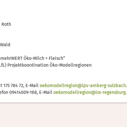
, Roth
 Wald
„mehrWERT Öko-Milch + Fleisch“
(LfL) Projektkoordination Öko-Modellregionen
 175 784 72, E-Mail
oekomodellregion@lpv-amberg-sulzbach
efon 09414009-168, E-Mail
oekomodellregion@lra-regensburg