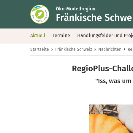
Öko-Modellregion
Fränkische Schwe
Aktuell
Termine
Handlungsfelder und Proj
›
›
›
Startseite
Fränkische Schweiz
Nachrichten
Re
RegioPlus-Chall
"Iss, was um