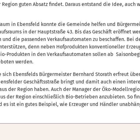
r Region guten Absatz findet. Daraus entstand die Idee, auch 
raum in Ebensfeld konnte die Gemeinde helfen und Bürgermeis
fsraums in der Hauptstraße 43. Bis das Geschäft eröffnet wer
en und die passenden Verkaufsautomaten zu beschaffen. Bei de
nterstützen, denn neben Hofprodukten konventioneller Erzeug
io-Produkten in den Verkaufsautomaten sollen ab Saisonbegi
geboten werden.
e sich Ebensfelds Bürgermeister Bernhard Storath erfreut übe
nsfelder Geschäftsstraße bringt und damit auch einen intere
aus der Region haben. Auch der Manager der Öko-Modellregion
aus der Region einschließlich Bio-Betrieben anzubieten. So fi
d es ist ein gutes Beispiel, wie Erzeuger und Händler unabhä