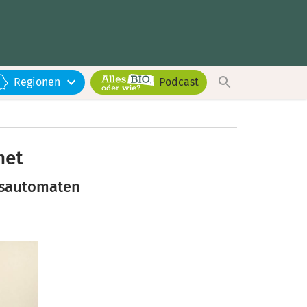
Regionen
Podcast
net
fsautomaten