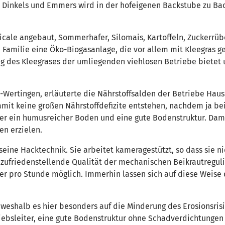
en Dinkels und Emmers wird in der hofeigenen Backstube zu B
icale angebaut, Sommerhafer, Silomais, Kartoffeln, Zuckerrü
Familie eine Öko-Biogasanlage, die vor allem mit Kleegras gef
ng des Kleegrases der umliegenden viehlosen Betriebe bietet u
-Wertingen, erläuterte die Nährstoffsalden der Betriebe Hau
mit keine großen Nährstoffdefizite entstehen, nachdem ja be
rner ein humusreicher Boden und eine gute Bodenstruktur. Dami
en erzielen.
eine Hacktechnik. Sie arbeitet kameragestützt, so dass sie n
 zufriedenstellende Qualität der mechanischen Beikrautregulie
r pro Stunde möglich. Immerhin lassen sich auf diese Weise 
weshalb es hier besonders auf die Minderung des Erosionsrisik
iebsleiter, eine gute Bodenstruktur ohne Schadverdichtungen