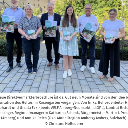
eue Direktvermarkterbroschüre ist da. Gut neun Monate sind von der Idee b
entation des Heftes im Rosengarten vergangen. Von links: Behördenleiter H
bhardt und Ursula Eckl (beide AELF Amberg-Neumarkt i.d.OPf.), Landrat Rich
eisinger, Regionalmanagerin Katharina Schenk, Bürgermeister Martin J. Pre
(Amberg) und Annika Reich (Öko-Modellregion Amberg/Amberg-Sulzbach).
© Christine Hollederer