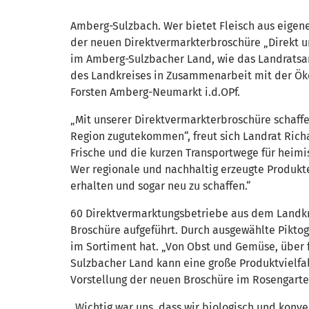
Amberg-Sulzbach. Wer bietet Fleisch aus eigener
der neuen Direktvermarkterbroschüre „Direkt un
im Amberg-Sulzbacher Land, wie das Landratsa
des Landkreises in Zusammenarbeit mit der Ök
Forsten Amberg-Neumarkt i.d.OPf.
„Mit unserer Direktvermarkterbroschüre schaff
Region zugutekommen“, freut sich Landrat Richa
Frische und die kurzen Transportwege für heimi
Wer regionale und nachhaltig erzeugte Produkte
erhalten und sogar neu zu schaffen.“
60 Direktvermarktungsbetriebe aus dem Landkr
Broschüre aufgeführt. Durch ausgewählte Pikto
im Sortiment hat. „Von Obst und Gemüse, über f
Sulzbacher Land kann eine große Produktvielfal
Vorstellung der neuen Broschüre im Rosengart
„Wichtig war uns, dass wir biologisch und konv