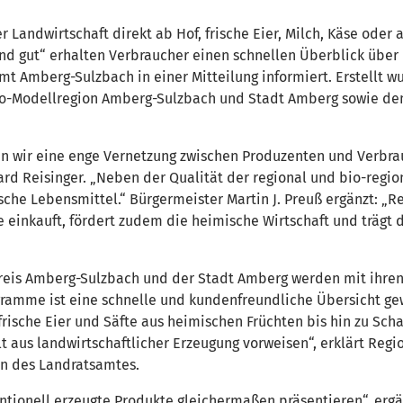
 Landwirtschaft direkt ab Hof, frische Eier, Milch, Käse oder 
d gut“ erhalten Verbraucher einen schnellen Überblick über 
mt Amberg-Sulzbach in einer Mitteilung informiert. Erstellt
o-Modellregion Amberg-Sulzbach und Stadt Amberg sowie dem
en wir eine enge Vernetzung zwischen Produzenten und Verbra
rd Reisinger. „Neben der Qualität der regional und bio-regio
sche Lebensmittel.“ Bürgermeister Martin J. Preuß ergänzt: „
 einkauft, fördert zudem die heimische Wirtschaft und trägt d
eis Amberg-Sulzbach und der Stadt Amberg werden mit ihren 
gramme ist eine schnelle und kundenfreundliche Übersicht ge
rische Eier und Säfte aus heimischen Früchten bis hin zu Sc
t aus landwirtschaftlicher Erzeugung vorweisen“, erklärt Reg
en des Landratsamtes.
entionell erzeugte Produkte gleichermaßen präsentieren“, er