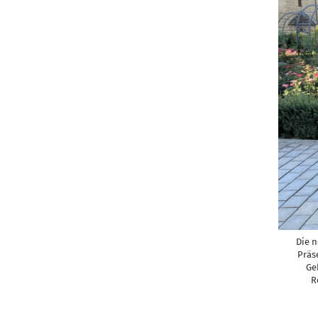
Die n
Präs
Ge
R