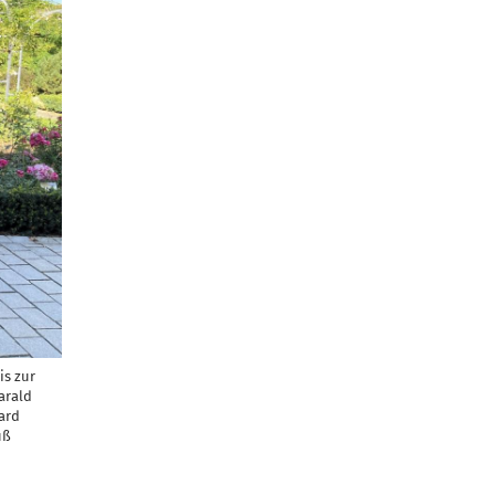
is zur
arald
ard
uß