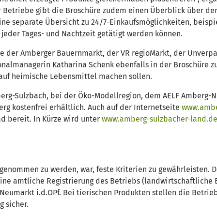
Betriebe gibt die Broschüre zudem einen Überblick über dere
eine separate Übersicht zu 24/7-Einkaufsmöglichkeiten, beis
 jeder Tages- und Nachtzeit getätigt werden können.
ie der Amberger Bauernmarkt, der VR regioMarkt, der Unverpa
onalmanagerin Katharina Schenk ebenfalls in der Broschüre zu
 auf heimische Lebensmittel machen sollen.
mberg-Sulzbach, bei der Öko-Modellregion, dem AELF Amberg-N
 kostenfrei erhältlich. Auch auf der Internetseite
www.ambe
 bereit. In Kürze wird unter
www.amberg-sulzbacher-land.d
ufgenommen zu werden, war, feste Kriterien zu gewährleisten.
ine amtliche Registrierung des Betriebs (landwirtschaftlich
Neumarkt i.d.OPf. Bei tierischen Produkten stellen die Betri
g sicher.