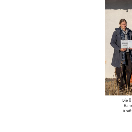
Die Ü
Hann
Kraf