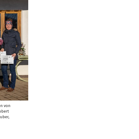
en von
obert
uber,