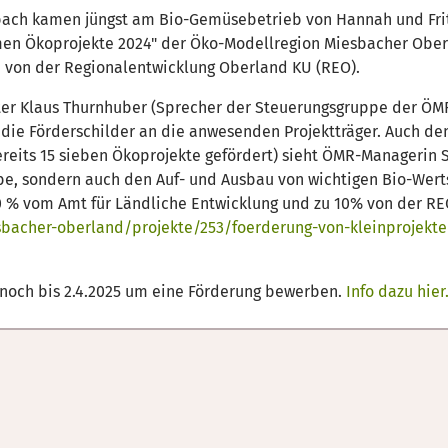
sbach kamen jüngst am Bio-Gemüsebetrieb von Hannah und Fri
 Ökoprojekte 2024" der Öko-Modellregion Miesbacher Oberla
n von der Regionalentwicklung Oberland KU (REO).
er Klaus Thurnhuber (Sprecher der Steuerungsgruppe der ÖMR
die Förderschilder an die anwesenden Projektträger. Auch den
its 15 sieben Ökoprojekte gefördert) sieht ÖMR-Managerin Ste
ebe, sondern auch den Auf- und Ausbau von wichtigen Bio-Werts
 vom Amt für Ländliche Entwicklung und zu 10% von der REO. 
bacher-oberland/projekte/253/foerderung-von-kleinprojekt
t noch bis 2.4.2025 um eine Förderung bewerben.
Info dazu hier