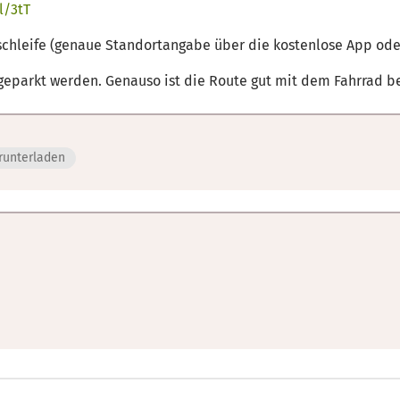
l/3tT
e.schleife (genaue Standortangabe über die kostenlose App od
geparkt werden. Genauso ist die Route gut mit dem Fahrrad b
runterladen