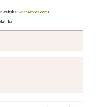
er Website:
what3words.com
)
efahrbar.