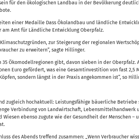
n für den ökologischen Landbau in der Bevölkerung deutlich g
bote.
eiten einer Medaille Dass Ökolandbau und ländliche Entwickl
or am Amt für Ländliche Entwicklung Oberpfalz.
 Klimaschutzgründen, zur Steigerung der regionalen Wertsch
aucher zu erweitern“, sagte Hillinger.
en 35 Ökomodellregionen gibt, davon sieben in der Oberpfalz. 
ionen Euro gefördert, was eine Gesamtinvestition von fast 2,5 M
öpfen, sondern längst in der Praxis angekommen ist“, so Hilli
nd zugleich hochaktuell: Leistungsfähige bäuerliche Betriebe 
 enge Verbindung von Landwirtschaft, Lebensmittelhandwerk u
nd Wiesen ebenso zugute wie der Gesundheit der Menschen – 
at.
hluss des Abends treffend zusammen: „Wenn Verbraucher wis