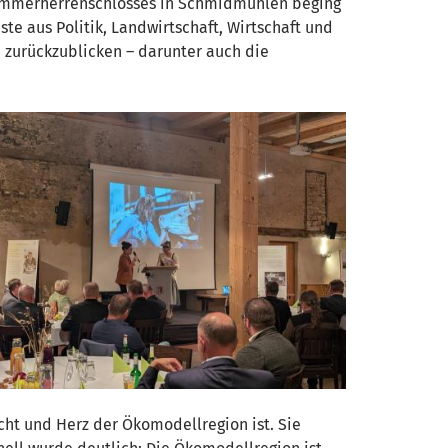
Hammerherrenschlosses in Schmidmühlen beging
e aus Politik, Landwirtschaft, Wirtschaft und
zurückzublicken – darunter auch die
cht und Herz der Ökomodellregion ist. Sie