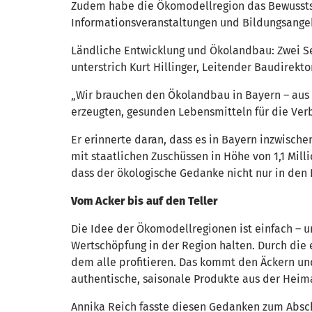
Zudem habe die Ökomodellregion das Bewusstsei
Informationsveranstaltungen und Bildungsange
Ländliche Entwicklung und Ökolandbau: Zwei S
unterstrich Kurt Hillinger, Leitender Baudirekt
„Wir brauchen den Ökolandbau in Bayern – aus
erzeugten, gesunden Lebensmitteln für die Verbr
Er erinnerte daran, dass es in Bayern inzwisch
mit staatlichen Zuschüssen in Höhe von 1,1 Mill
dass der ökologische Gedanke nicht nur in den K
Vom Acker bis auf den Teller
Die Idee der Ökomodellregionen ist einfach – u
Wertschöpfung in der Region halten. Durch die
dem alle profitieren. Das kommt den Äckern u
authentische, saisonale Produkte aus der Heim
Annika Reich fasste diesen Gedanken zum Absc