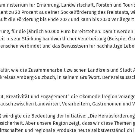
tsministerium für Ernährung, Landwirtschaft, Forsten und Tour
eht zu 20 Prozent aus einer Sockelförderung des Freistaats, w
äuft die Förderung bis Ende 2027 und kann bis 2030 verlängert
erung, für die jährlich 50.000 Euro bereitstehen. Damit werden
it bis zur Stärkung handwerklicher Verarbeitung (Beispiel Öko
Menschen verbindet und das Bewusstsein für nachhaltige Lebe
 dafür, wie die Zusammenarbeit zwischen Landkreis und Stadt 
ndkreises Amberg-Sulzbach, in seinem Grußwort. Der Kreisaussc
blut, Kreativität und Engagement“ die Ökomodellregion vorang
stausch zwischen Landwirten, Verarbeitern, Gastronomen und V
würdigte die Bedeutung der Initiative: „Die Herausforderunge
ssicherheit. Aber unsere Region zeigt, dass wir diese Theme
rtschaften und regionale Produkte heute selbstverständlich i