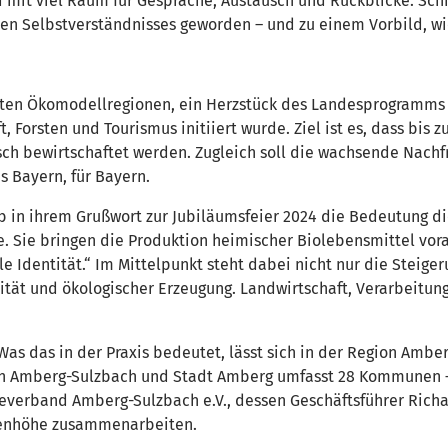
d mit viel Raum für Gespräche, Austausch und Rückblicke. Sch
len Selbstverständnisses geworden – und zu einem Vorbild, wi
nnten Ökomodellregionen, ein Herzstück des Landesprogramms
 Forsten und Tourismus initiiert wurde. Ziel ist es, dass bis 
sch bewirtschaftet werden. Zugleich soll die wachsende Nachf
s Bayern, für Bayern.
 in ihrem Grußwort zur Jubiläumsfeier 2024 die Bedeutung die
. Sie bringen die Produktion heimischer Biolebensmittel vor
e Identität.“ Im Mittelpunkt steht dabei nicht nur die Steige
ität und ökologischer Erzeugung. Landwirtschaft, Verarbeit
Was das in der Praxis bedeutet, lässt sich in der Region Amb
on Amberg-Sulzbach und Stadt Amberg umfasst 28 Kommunen –
legeverband Amberg-Sulzbach e.V., dessen Geschäftsführer Ri
ugenhöhe zusammenarbeiten.