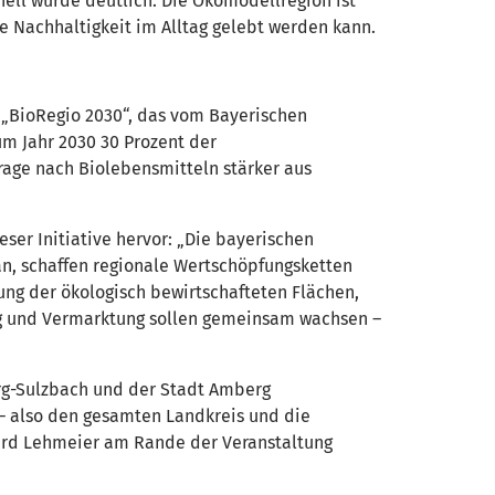
nell wurde deutlich: Die Ökomodellregion ist
e Nachhaltigkeit im Alltag gelebt werden kann.
 „BioRegio 2030“, das vom Bayerischen
zum Jahr 2030 30 Prozent der
rage nach Biolebensmitteln stärker aus
ser Initiative hervor: „Die bayerischen
an, schaffen regionale Wertschöpfungsketten
rung der ökologisch bewirtschafteten Flächen,
ung und Vermarktung sollen gemeinsam wachsen –
erg-Sulzbach und der Stadt Amberg
 also den gesamten Landkreis und die
chard Lehmeier am Rande der Veranstaltung