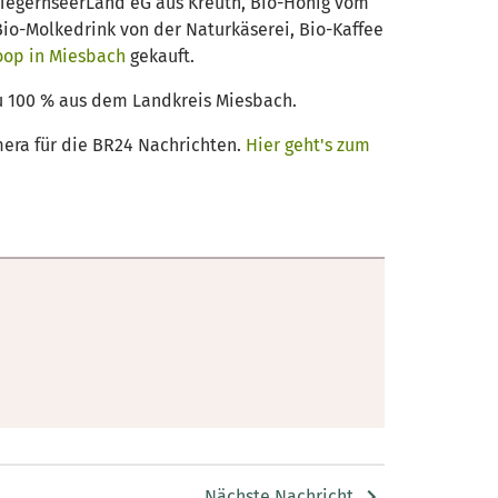
i TegernseerLand eG aus Kreuth, Bio-Honig vom
io-Molkedrink von der Naturkäserei, Bio-Kaffee
oop in Miesbach
gekauft.
zu 100 % aus dem Landkreis Miesbach.
mera für die BR24 Nachrichten.
Hier geht's zum
Nächste Nachricht