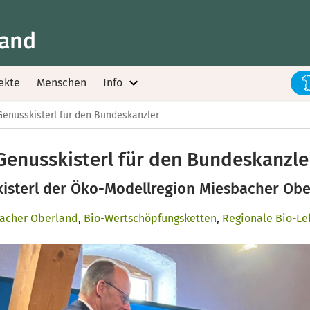
land
ekte
Menschen
Info
Genusskisterl für den Bundeskanzler
Genusskisterl für den Bundeskanzle
skisterl der Öko-Modellregion Miesbacher O
bacher Oberland
,
Bio-Wertschöpfungsketten
,
Regionale Bio-Le