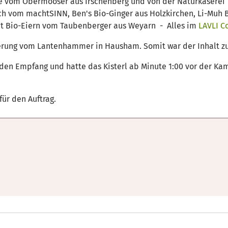
Käse vom Obermooser aus Irschenberg und von der Naturkäsere
 vom machtSINN, Ben's Bio-Ginger aus Holzkirchen, Li-Muh B
t Bio-Eiern vom Taubenberger aus Weyarn - Alles im
LAVLI C
izierung vom Lantenhammer in Hausham. Somit war der Inhalt 
den Empfang und hatte das Kisterl ab Minute 1:00 vor der Ka
ür den Auftrag.