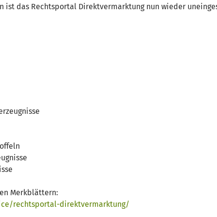
 ist das Rechtsportal Direktvermarktung nun wieder uneinges
erzeugnisse
offeln
eugnisse
isse
den Merkblättern:
ce/rechtsportal-direktvermarktung/