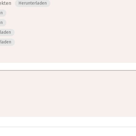
ekten
Herunterladen
en
en
rladen
rladen