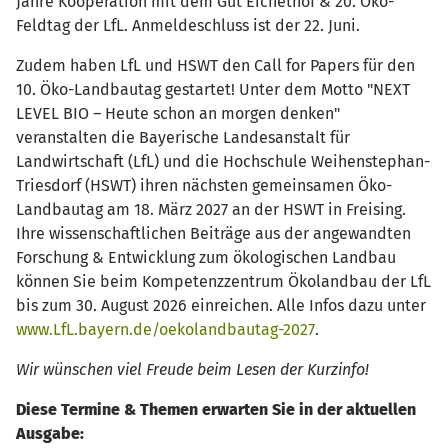
Jahre Kooperation mit dem Gut Eichethof & 20. Öko-
Feldtag der LfL. Anmeldeschluss ist der 22. Juni.
Zudem haben LfL und HSWT den Call for Papers für den
10. Öko-Landbautag gestartet! Unter dem Motto "NEXT
LEVEL BIO – Heute schon an morgen denken"
veranstalten die Bayerische Landesanstalt für
Landwirtschaft (LfL) und die Hochschule Weihenstephan-
Triesdorf (HSWT) ihren nächsten gemeinsamen Öko-
Landbautag am 18. März 2027 an der HSWT in Freising.
Ihre wissenschaftlichen Beiträge aus der angewandten
Forschung & Entwicklung zum ökologischen Landbau
können Sie beim Kompetenzzentrum Ökolandbau der LfL
bis zum 30. August 2026 einreichen. Alle Infos dazu unter
www.LfL.bayern.de/oekolandbautag-2027
.
Wir wünschen viel Freude beim Lesen der Kurzinfo!
Diese Termine & Themen erwarten Sie in der aktuellen
Ausgabe: