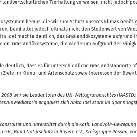
r landwirtschaftlichen Tierhaltung verweisen, nicht jedoch po
kosystemen heraus, die wir zum Schutz unseres Klimas benöti
en, beinhaltet jedoch oftmals nicht den Stellenwert von Wie
ta Idel machte deutlich, das Graslandökosysteme aufgrund ihr
elen. Graslandökosysteme, die wiederum aufgrund der Fähigke
e deutlich, dass es für unterschiedliche Graslandstandorte of
n Ziele im Klima- und Artenschutz sowie Interessen der Bewi
 bis 2008 war sie Leadautorin des UN-Weltagrarberichtes (IAASTD)
.Als Mediatorin engagiert sich Anita Idel stark im Spannungsf
anstaltet und unterstützt durch die Kath. Landvolk-Bewegung (
 e.V., Bund Naturschutz in Bayern e.V., Kreisgruppe Passau, F