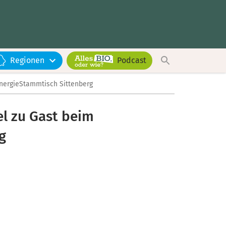
Regionen
Podcast
erEnergieStammtisch Sittenberg
del zu Gast beim
g