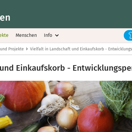
ten
ekte
Menschen
Info
›
und Projekte
Vielfalt in Landschaft und Einkaufskorb - Entwicklun
t und Einkaufskorb - Entwicklungs