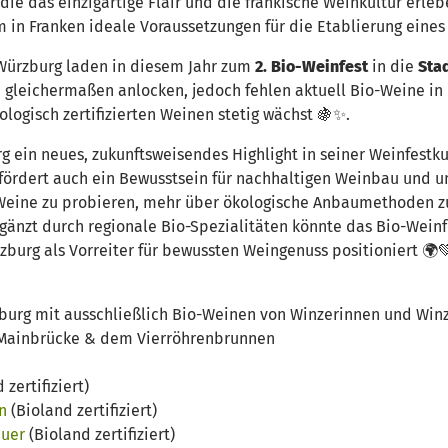
 die das einzigartige Flair und die fränkische Weinkultur erl
m in Franken ideale Voraussetzungen für die Etablierung eines
Würzburg laden in diesem Jahr zum
2. Bio-Weinfest
in die
Sta
en gleichermaßen anlocken, jedoch fehlen aktuell Bio-Weine i
logisch zertifizierten Weinen stetig wächst 🍇✨.
 ein neues, zukunftsweisendes Highlight in seiner Weinfestkult
fördert auch ein Bewusstsein für nachhaltigen Weinbau und 
-Weine zu probieren, mehr über ökologische Anbaumethoden z
änzt durch regionale Bio-Spezialitäten könnte das Bio-Weinfe
zburg als Vorreiter für bewussten Weingenuss positioniert 🌍
rzburg mit ausschließlich Bio-Weinen von Winzerinnen und Wi
n Mainbrücke & dem Vierröhrenbrunnen
 zertifiziert)
n
(Bioland zertifiziert)
auer
(Bioland zertifiziert)