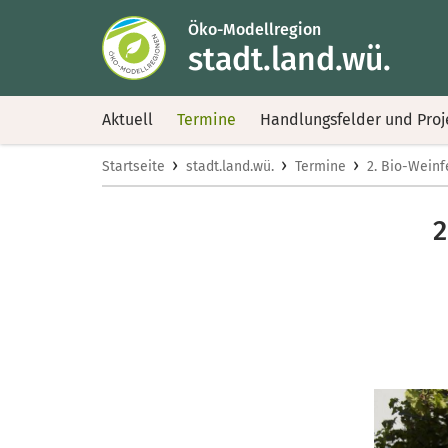
Öko-Modellregion
stadt.land.wü.
Aktuell
Termine
Handlungsfelder und Proj
›
›
›
Startseite
stadt.land.wü.
Termine
2. Bio-Weinf
2