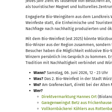
Jedes Jahr zieht es Tausende von Besuchern an,
als touristischer Magnet und kulturelles Zentru
Engagierte Bio-Weingütern aus dem Landkreis 
Weinfeste statt, die Einheimische und Tourist
Nachfrage nach nachhaltig produzierten und öko
Mit dem Bio-Weinfest (est 2025) könnte Würzburg
Bio-Winzer aus der Region zusammen, sondern 
Besucher haben die Möglichkeit exklusive Bio
Winzern persönlich ins Gespräch zu kommen. Erg
Tradition mit Nachhaltigkeit verbindet und Wür
Wann?
Samstag, 06. Juni 2026, 12 - 23 Uhr
Was?
Das 2. Bio-Weinfest in der Stadt Wü
Wo?
Am Grafeneckart, direkt bei der Alte
Wer?
Direktvermarktung Hannes Ort
(Bioland
Garagenweingut Betz aus Frickenhause
Vollkornbäckerei Köhlers aus Rottenb