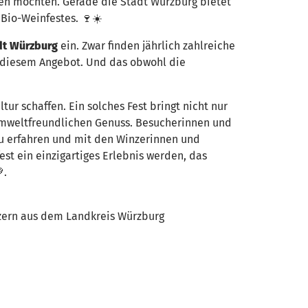
eben möchten. Gerade die Stadt Würzburg bietet
 Bio-Weinfestes. 🍷☀️
dt Würzburg
ein. Zwar finden jährlich zahlreiche
n diesem Angebot. Und das obwohl die
ur schaffen. Ein solches Fest bringt nicht nur
umweltfreundlichen Genuss. Besucherinnen und
u erfahren und mit den Winzerinnen und
st ein einzigartiges Erlebnis werden, das
.
nzern aus dem Landkreis Würzburg