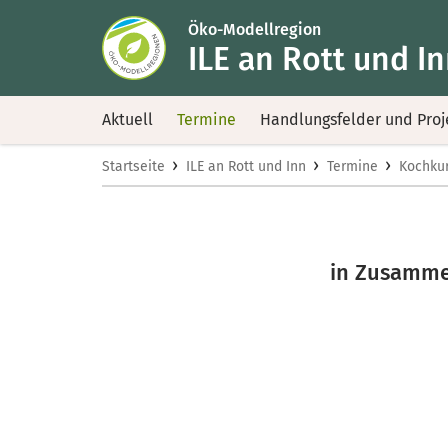
Öko-Modellregion
ILE an Rott und I
Aktuell
Termine
Handlungsfelder und Proj
›
›
›
Startseite
ILE an Rott und Inn
Termine
Kochkur
in Zusammen