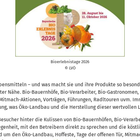
Bioerlebnistage 2026
© LVÖ
ebensmitteln – und was macht sie und ihre Produkte so beson
hster Nähe. Bio-Bauernhöfe, Bio-Verarbeiter, Bio-Gastronome
ür, Mitmach-Aktionen, Vorträgen, Führungen, Radltouren uvm. I
ng, was Öko-Landbau und die Herstellung dieser wertvollen 
esucher hinter die Kulissen von Bio-Bauernhöfen, Bio-Verarb
enheit, mit den Betreibern direkt zu sprechen und die köstl
d um den Öko-Landbau, Hoffeste, Tage der offenen Tür, Mitma