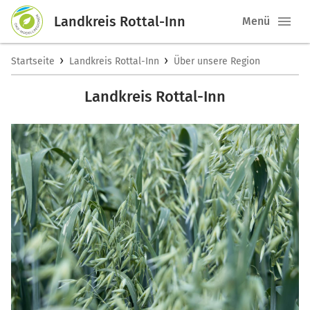
Landkreis Rottal-Inn
Menü
›
›
Startseite
Landkreis Rottal-Inn
Über unsere Region
Landkreis Rottal-Inn